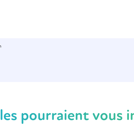
n
cles pourraient vous i