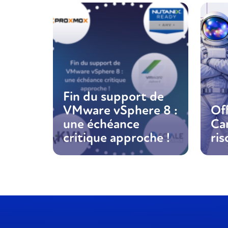
Fin du support de
VMware vSphere 8 :
Off
une échéance
Ca
critique approche !
ris