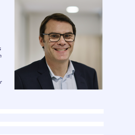
s
n
r